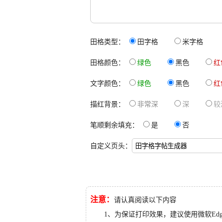
田格类型：
田字格
米字格
田格颜色：
绿色
黑色
红
文字颜色：
绿色
黑色
红
描红背景：
非常深
深
较
笔顺剩余填充：
是
否
自定义页头：
注意：
请认真阅读以下内容
1、为保证打印效果，建议使用微软Ed