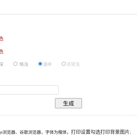
色
色
深
略浅
适中
非常浅
打印设置勾选打印背景图片
ge浏览器、谷歌浏览器，字体为楷体，
;